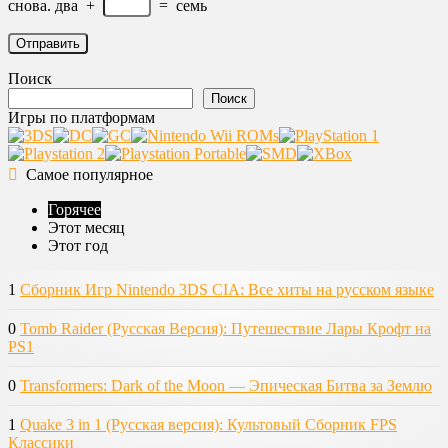
снова.
два
+
=
семь
Поиск
Поиск
Игры по платформам
Самое популярное
Горячее
Этот месяц
Этот год
1
Сборник Игр Nintendo 3DS CIA: Все хиты на русском языке
0
Tomb Raider (Русская Версия): Путешествие Лары Крофт на
PS1
0
Transformers: Dark of the Moon — Эпическая Битва за Землю
1
Quake 3 in 1 (Русская версия): Культовый Сборник FPS
Классики