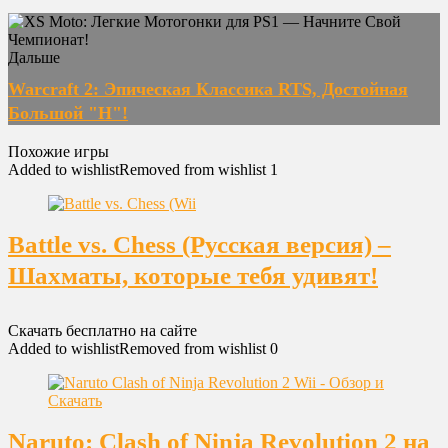
Дальше
Warcraft 2: Эпическая Классика RTS, Достойная
Большой "Н"!
Похожие игры
Added to wishlist
Removed from wishlist
1
Battle vs. Chess (Русская версия) –
Шахматы, которые тебя удивят!
Скачать бесплатно на сайте
Added to wishlist
Removed from wishlist
0
Naruto: Clash of Ninja Revolution 2 на