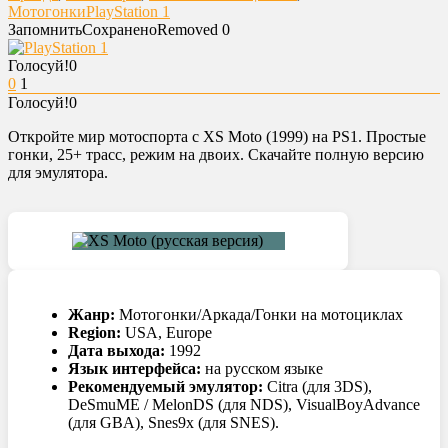
Мотогонки
PlayStation 1
Запомнить
Сохранено
Removed
0
Голосуй!
0
0
1
Голосуй!
0
Откройте мир мотоспорта с XS Moto (1999) на PS1. Простые
гонки, 25+ трасс, режим на двоих. Скачайте полную версию
для эмулятора.
Жанр:
Мотогонки/Аркада/Гонки на мотоциклах
Region:
USA, Europe
Дата выхода:
1992
Язык интерфейса:
на русском языке
Рекомендуемый эмулятор:
Citra (для 3DS),
DeSmuME / MelonDS (для NDS), VisualBoyAdvance
(для GBA), Snes9x (для SNES).