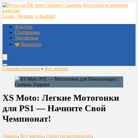
Login / Register is disabled
Фэнтези
Платформы
Эмуляторы
❤️ Нравится
Главная страница
»
Все жанры
XS Moto: Легкие Мотогонки
для PS1 — Начните Свой
Чемпионат!
Аркада
,
Все жанры
,
Гонки на мотоциклах
,