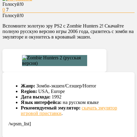
Голосуй!
0
0
7
Голосуй!
0
Вспомните золотую эру PS2 с Zombie Hunters 2! Скачайте
полную русскую версию игры 2006 года, сразитесь с зомби на
эмуляторе и окунитесь в кровавый экшен.
Жанр:
Зомби-экшен/Слэшер/Horror
Region:
USA, Europe
Дата выхода:
1992
Язык интерфейса:
на русском языке
Рекомендуемый эмулятор:
скачать эмулятор
игровой приставки
.
/wpsm_list]