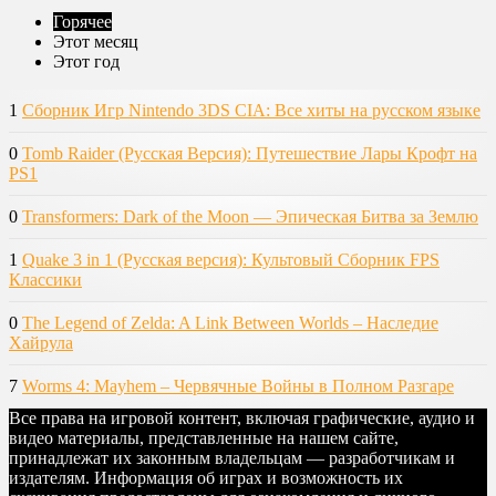
Горячее
Этот месяц
Этот год
1
Сборник Игр Nintendo 3DS CIA: Все хиты на русском языке
0
Tomb Raider (Русская Версия): Путешествие Лары Крофт на
PS1
0
Transformers: Dark of the Moon — Эпическая Битва за Землю
1
Quake 3 in 1 (Русская версия): Культовый Сборник FPS
Классики
0
The Legend of Zelda: A Link Between Worlds – Наследие
Хайрула
7
Worms 4: Mayhem – Червячные Войны в Полном Разгаре
Все права на игровой контент, включая графические, аудио и
видео материалы, представленные на нашем сайте,
принадлежат их законным владельцам — разработчикам и
издателям. Информация об играх и возможность их