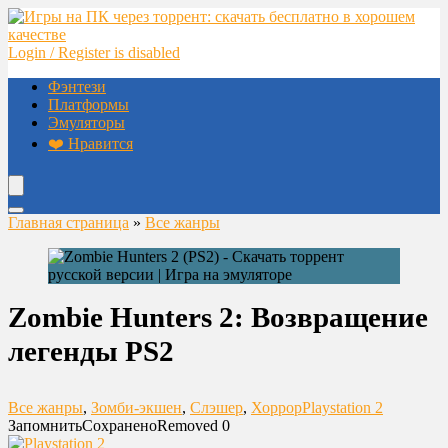
Login / Register is disabled
Фэнтези
Платформы
Эмуляторы
❤️ Нравится
Главная страница
»
Все жанры
Zombie Hunters 2: Возвращение
легенды PS2
Все жанры
,
Зомби-экшен
,
Слэшер
,
Хоррор
Playstation 2
Запомнить
Сохранено
Removed
0