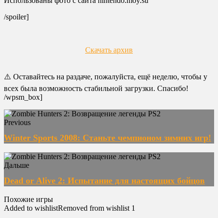
Использованы фото с сайта nintendo.moy.su
/spoiler]
Скачать архив
⚠️ Оставайтесь на раздаче, пожалуйста, ещё неделю, чтобы у
всех была возможность стабильной загрузки. Спасибо!
/wpsm_box]
Previous
Winter Sports 2008: Станьте чемпионом зимних игр!
Дальше
Dead or Alive 2: Испытание для настоящих бойцов
Похожие игры
Added to wishlist
Removed from wishlist
1