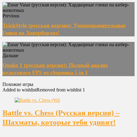
Previous
TrickStyle (русская версия): Умопомрачительные
Гонки на Ховербордах!
Дальше
Quake 1 (русская версия): Полный анализ
культового FPS из сборника 5 in 1
Похожие игры
Added to wishlist
Removed from wishlist
1
Battle vs. Chess (Русская версия) –
Шахматы, которые тебя удивят!