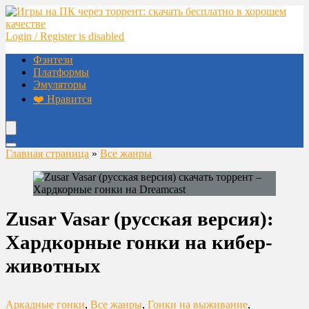
Login / Register is disabled
Фэнтези
Платформы
Эмуляторы
❤️ Нравится
Главная страница
»
Все жанры
Zusar Vasar (русская версия):
Хардкорные гонки на кибер-
животных
Аркадные гонки
,
Все жанры
,
Гонки на выживание
,