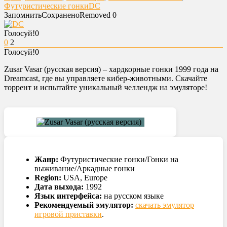
Футуристические гонки
DC
Запомнить
Сохранено
Removed
0
Голосуй!
0
0
2
Голосуй!
0
Zusar Vasar (русская версия) – хардкорные гонки 1999 года на
Dreamcast, где вы управляете кибер-животными. Скачайте
торрент и испытайте уникальный челлендж на эмуляторе!
Жанр:
Футуристические гонки/Гонки на
выживание/Аркадные гонки
Region:
USA, Europe
Дата выхода:
1992
Язык интерфейса:
на русском языке
Рекомендуемый эмулятор:
скачать эмулятор
игровой приставки
.