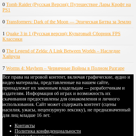
0
Tomb Raider (Русская Версия): Путешествие Лары Крофт на
PS1
0
Transformers: Dark of the Moon — Эпическая Битва за Землю
1
Quake 3 in 1 (Русская версия): Культовый Сборник FPS
Классики
0
The Legend of Zelda: A Link Between Worlds – Наследие
Хайрула
7
Worms 4: Mayhem – Червячные Войны в Полном Разгаре
Все права на игровой контент, включая графические, аудио и
видео материалы, представленные на нашем сайте,
принадлежат их законным владельцам — разработчикам и
издателям. Информация об играх и возможность их
скачивания предоставлены для ознакомления и личного
использования. Сайт может содержать контент (сцены
насилия, ужасы, нецензурную лексику), не предназначенный
для лиц младше 16 лет.
Контакты
Политика конфиденциальности