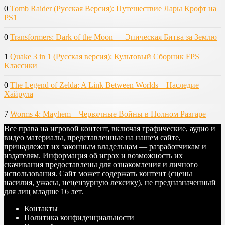
0
Tomb Raider (Русская Версия): Путешествие Лары Крофт на
PS1
0
Transformers: Dark of the Moon — Эпическая Битва за Землю
1
Quake 3 in 1 (Русская версия): Культовый Сборник FPS
Классики
0
The Legend of Zelda: A Link Between Worlds – Наследие
Хайрула
7
Worms 4: Mayhem – Червячные Войны в Полном Разгаре
Все права на игровой контент, включая графические, аудио и
видео материалы, представленные на нашем сайте,
принадлежат их законным владельцам — разработчикам и
издателям. Информация об играх и возможность их
скачивания предоставлены для ознакомления и личного
использования. Сайт может содержать контент (сцены
насилия, ужасы, нецензурную лексику), не предназначенный
для лиц младше 16 лет.
Контакты
Политика конфиденциальности