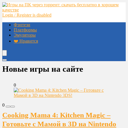
Login / Register is disabled
Фэнтези
Платформы
Эмуляторы
❤️ Нравится
Новые игры на сайте
0
0
Cooking Mama 4: Kitchen Magic –
Готовьте с Мамой в 3D на Nintendo