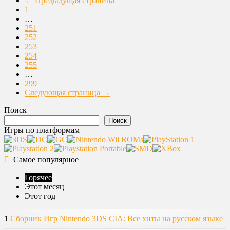
← Предыдущая страница
1
…
251
252
253
254
255
…
299
Следующая страница →
Поиск
Поиск
Игры по платформам
Самое популярное
Горячее
Этот месяц
Этот год
1
Сборник Игр Nintendo 3DS CIA: Все хиты на русском языке