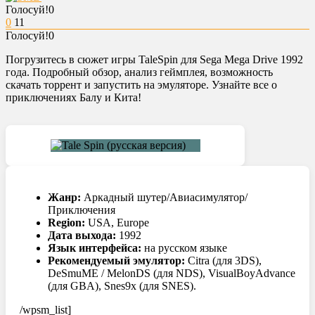
Голосуй!
0
0
11
Голосуй!
0
Погрузитесь в сюжет игры TaleSpin для Sega Mega Drive 1992
года. Подробный обзор, анализ геймплея, возможность
скачать торрент и запустить на эмуляторе. Узнайте все о
приключениях Балу и Кита!
Жанр:
Аркадный шутер/Авиасимулятор/
Приключения
Region:
USA, Europe
Дата выхода:
1992
Язык интерфейса:
на русском языке
Рекомендуемый эмулятор:
Citra (для 3DS),
DeSmuME / MelonDS (для NDS), VisualBoyAdvance
(для GBA), Snes9x (для SNES).
/wpsm_list]