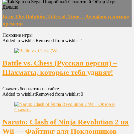
Дальше
Ecco The Dolphin: Tides of Time – Дельфин в потоке
времени
Похожие игры
Added to wishlist
Removed from wishlist
1
Battle vs. Chess (Русская версия) –
Шахматы, которые тебя удивят!
Скачать бесплатно на сайте
Added to wishlist
Removed from wishlist
0
Naruto: Clash of Ninja Revolution 2 на
Wii — Файтинг для Поклонников