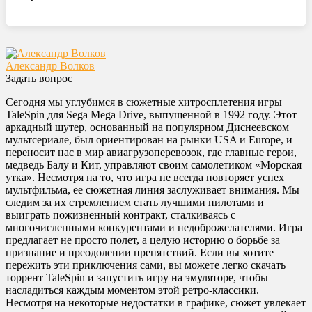
Александр Волков
Задать вопрос
Сегодня мы углубимся в сюжетные хитросплетения игры
TaleSpin для Sega Mega Drive, выпущенной в 1992 году. Этот
аркадный шутер, основанный на популярном Диснеевском
мультсериале, был ориентирован на рынки USA и Europe, и
переносит нас в мир авиагрузоперевозок, где главные герои,
медведь Балу и Кит, управляют своим самолетиком «Морская
утка». Несмотря на то, что игра не всегда повторяет успех
мультфильма, ее сюжетная линия заслуживает внимания. Мы
следим за их стремлением стать лучшими пилотами и
выиграть пожизненный контракт, сталкиваясь с
многочисленными конкурентами и недоброжелателями. Игра
предлагает не просто полет, а целую историю о борьбе за
признание и преодолении препятствий. Если вы хотите
пережить эти приключения сами, вы можете легко скачать
торрент TaleSpin и запустить игру на эмуляторе, чтобы
насладиться каждым моментом этой ретро-классики.
Несмотря на некоторые недостатки в графике, сюжет увлекает