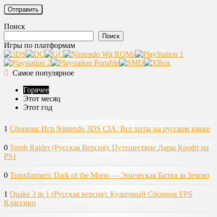
Поиск
Поиск
Игры по платформам
Самое популярное
Горячее
Этот месяц
Этот год
1
Сборник Игр Nintendo 3DS CIA: Все хиты на русском языке
0
Tomb Raider (Русская Версия): Путешествие Лары Крофт на
PS1
0
Transformers: Dark of the Moon — Эпическая Битва за Землю
1
Quake 3 in 1 (Русская версия): Культовый Сборник FPS
Классики