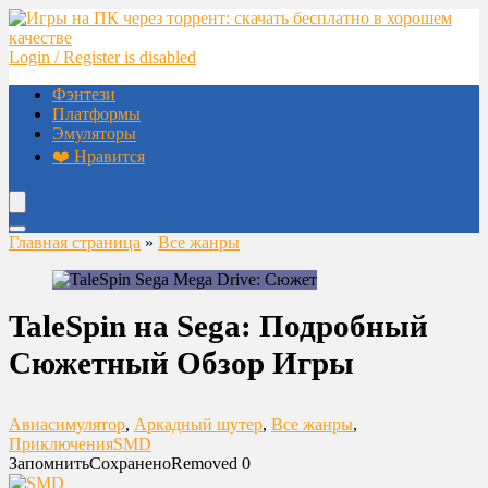
Login / Register is disabled
Фэнтези
Платформы
Эмуляторы
❤️ Нравится
Главная страница
»
Все жанры
TaleSpin на Sega: Подробный
Сюжетный Обзор Игры
Авиасимулятор
,
Аркадный шутер
,
Все жанры
,
Приключения
SMD
Запомнить
Сохранено
Removed
0