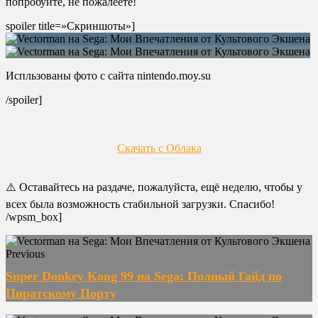
попробуйте, не пожалеете!
spoiler title=»Скриншоты»]
Испльзованы фото с сайта nintendo.moy.su
/spoiler]
Скачать с Облака
⚠️ Оставайтесь на раздаче, пожалуйста, ещё неделю, чтобы у
всех была возможность стабильной загрузки. Спасибо!
/wpsm_box]
Previous
Super Donkey Kong 99 на Sega: Полный Гайд по
Пиратскому Порту