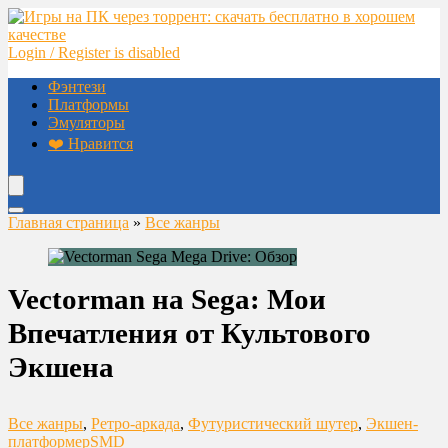
Login / Register is disabled
Фэнтези
Платформы
Эмуляторы
❤️ Нравится
Главная страница
»
Все жанры
Vectorman на Sega: Мои
Впечатления от Культового
Экшена
Все жанры
,
Ретро-аркада
,
Футуристический шутер
,
Экшен-
платформер
SMD