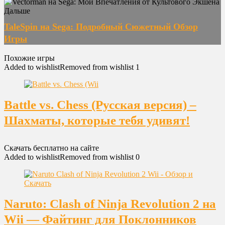
Дальше
TaleSpin на Sega: Подробный Сюжетный Обзор
Игры
Похожие игры
Added to wishlist
Removed from wishlist
1
Battle vs. Chess (Русская версия) –
Шахматы, которые тебя удивят!
Скачать бесплатно на сайте
Added to wishlist
Removed from wishlist
0
Naruto: Clash of Ninja Revolution 2 на
Wii — Файтинг для Поклонников