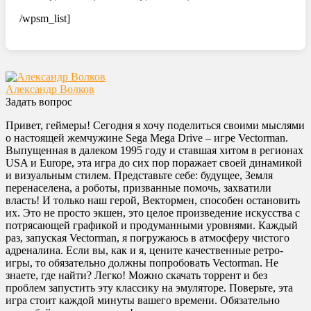
/wpsm_list]
Александр Волков
Задать вопрос
Привет, геймеры! Сегодня я хочу поделиться своими мыслями
о настоящей жемчужине Sega Mega Drive – игре Vectorman.
Выпущенная в далеком 1995 году и ставшая хитом в регионах
USA и Europe, эта игра до сих пор поражает своей динамикой
и визуальным стилем. Представьте себе: будущее, Земля
перенаселена, а роботы, призванные помочь, захватили
власть! И только наш герой, Вектормен, способен остановить
их. Это не просто экшен, это целое произведение искусства с
потрясающей графикой и продуманными уровнями. Каждый
раз, запуская Vectorman, я погружаюсь в атмосферу чистого
адреналина. Если вы, как и я, цените качественные ретро-
игры, то обязательно должны попробовать Vectorman. Не
знаете, где найти? Легко! Можно скачать торрент и без
проблем запустить эту классику на эмуляторе. Поверьте, эта
игра стоит каждой минуты вашего времени. Обязательно