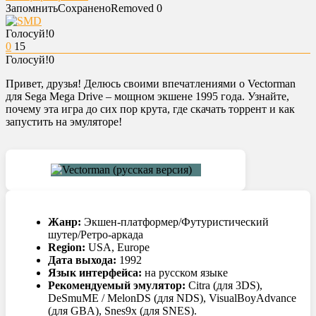
Запомнить
Сохранено
Removed
0
Голосуй!
0
0
15
Голосуй!
0
Привет, друзья! Делюсь своими впечатлениями о Vectorman
для Sega Mega Drive – мощном экшене 1995 года. Узнайте,
почему эта игра до сих пор крута, где скачать торрент и как
запустить на эмуляторе!
Жанр:
Экшен-платформер/Футуристический
шутер/Ретро-аркада
Region:
USA, Europe
Дата выхода:
1992
Язык интерфейса:
на русском языке
Рекомендуемый эмулятор:
Citra (для 3DS),
DeSmuME / MelonDS (для NDS), VisualBoyAdvance
(для GBA), Snes9x (для SNES).