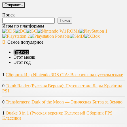
Поиск
Поиск
Игры по платформам
Самое популярное
Горячее
Этот месяц
Этот год
1
Сборник Игр Nintendo 3DS CIA: Все хиты на русском языке
0
Tomb Raider (Русская Версия): Путешествие Лары Крофт на
PS1
0
Transformers: Dark of the Moon — Эпическая Битва за Землю
1
Quake 3 in 1 (Русская версия): Культовый Сборник FPS
Классики